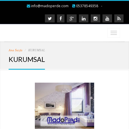
info@madoperde.com
05378549358
-
Ana Sayfa
KURUMSAL
KURUMSAL