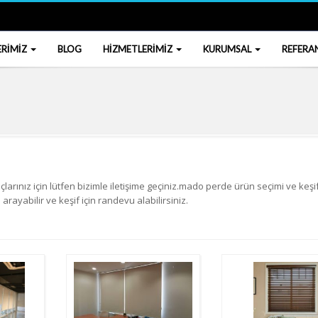
ERİMİZ
BLOG
HİZMETLERİMİZ
KURUMSAL
REFERA
larınız için lütfen bizimle iletişime geçiniz.mado perde ürün seçimi ve keşif
rayabilir ve keşif için randevu alabilirsiniz.