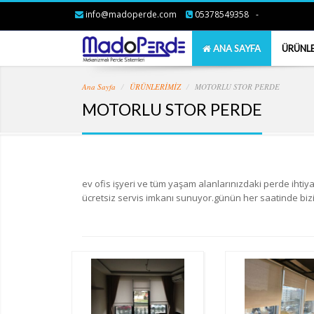
info@madoperde.com
05378549358
-
ANA SAYFA
ÜRÜNL
Ana Sayfa
ÜRÜNLERİMİZ
MOTORLU STOR PERDE
MOTORLU STOR PERDE
ev ofis işyeri ve tüm yaşam alanlarınızdaki perde ihtiyaç
ücretsiz servis imkanı sunuyor.günün her saatinde bizi a