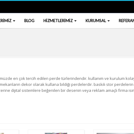
ERİMİZ
BLOG
HİZMETLERİMİZ
KURUMSAL
REFERA
müzde en çok tercih edilen perde türlerindendir. kullanım ve kurulum kolayl
mekanların dekor olarak kullana bildiği perdelerdir. baskılı stor perdelerin
zerine dijital sistemlere beğenilen bir desenin veya reklam amaçlı firma is