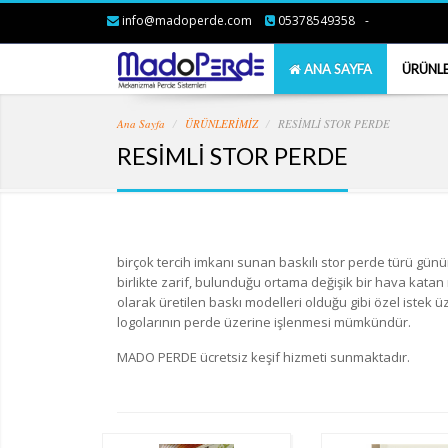
info@madoperde.com
05378549358
-
ANA SAYFA
ÜRÜNL
Ana Sayfa
ÜRÜNLERİMİZ
RESİMLİ STOR PERDE
RESİMLİ STOR PERDE
birçok tercih imkanı sunan baskılı stor perde türü günü
birlikte zarif, bulunduğu ortama değişik bir hava katan 
olarak üretilen baskı modelleri olduğu gibi özel istek ü
logolarının perde üzerine işlenmesi mümkündür.
MADO PERDE ücretsiz keşif hizmeti sunmaktadır.